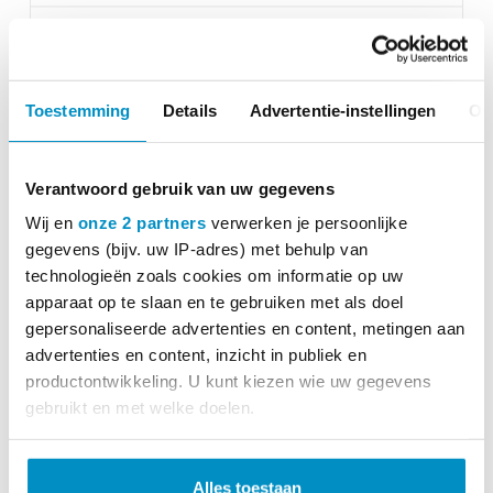
MEER INFO
Manumed Optimaal 323 Elektrisch
Toestemming
Details
Advertentie-instellingen
Ov
Verantwoord gebruik van uw gegevens
Wij en
onze 2 partners
verwerken je persoonlijke
gegevens (bijv. uw IP-adres) met behulp van
technologieën zoals cookies om informatie op uw
apparaat op te slaan en te gebruiken met als doel
gepersonaliseerde advertenties en content, metingen aan
advertenties en content, inzicht in publiek en
productontwikkeling. U kunt kiezen wie uw gegevens
gebruikt en met welke doelen.
Lees meer over hoe uw persoonlijke gegevens worden
verwerkt en stel uw voorkeuren in het
detailgedeelte
in.
Alles toestaan