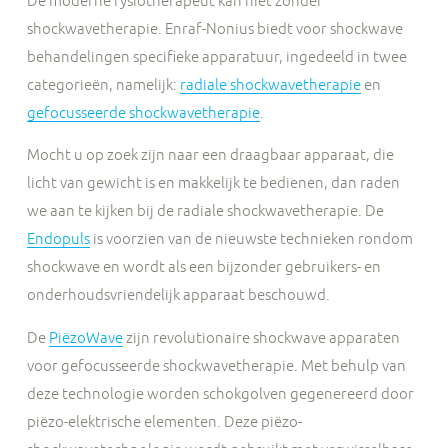
De moderne fysiotherapeut kan niet zonder
shockwavetherapie. Enraf-Nonius biedt voor shockwave
behandelingen specifieke apparatuur, ingedeeld in twee
categorieën, namelijk:
radiale shockwavetherapie
en
gefocusseerde shockwavetherapie
.
Mocht u op zoek zijn naar een draagbaar apparaat, die
licht van gewicht is en makkelijk te bedienen, dan raden
we aan te kijken bij de radiale shockwavetherapie. De
Endopuls
is voorzien van de nieuwste technieken rondom
shockwave en wordt als een bijzonder gebruikers- en
onderhoudsvriendelijk apparaat beschouwd.
De
PiëzoWave
zijn revolutionaire shockwave apparaten
voor gefocusseerde shockwavetherapie. Met behulp van
deze technologie worden schokgolven gegenereerd door
piëzo-elektrische elementen. Deze piëzo-