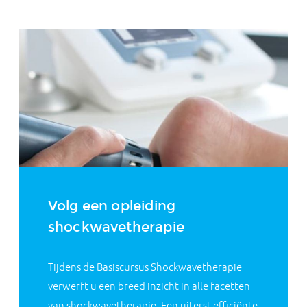
Volg een opleiding
shockwavetherapie
Tijdens de Basiscursus Shockwavetherapie
verwerft u een breed inzicht in alle facetten
van shockwavetherapie. Een uiterst efficiënte