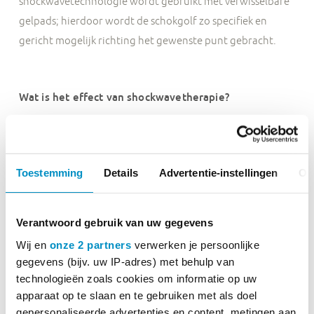
shockwavetechnologie wordt gebruikt met verwisselbare
gelpads; hierdoor wordt de schokgolf zo specifiek en
gericht mogelijk richting het gewenste punt gebracht.
Wat is het effect van shockwavetherapie?
Shockwavetherapie helpt om het lichaam van de
behandelde patiënt te stimuleren om de blessure te
genezen. Deze behandelmethode zorgt er in feite voor
Toestemming
Details
Advertentie-instellingen
Ov
dat het helpt om het lichaam harder te laten werken om
de blessure te verhelpen.
Verantwoord gebruik van uw gegevens
Hoe dit werkt? De schokgolven veroorzaken
Wij en
onze 2 partners
verwerken je persoonlijke
microscheurtjes in het getroffen lichaamsdeel. Hierdoor
gegevens (bijv. uw IP-adres) met behulp van
zal het lichaam van de patiënt een signaal krijgen dat dit
technologieën zoals cookies om informatie op uw
onderdeel van het lichaam meer aandacht nodig heeft om
apparaat op te slaan en te gebruiken met als doel
volledig te genezen. Hierdoor wordt de natuurlijke
gepersonaliseerde advertenties en content, metingen aan