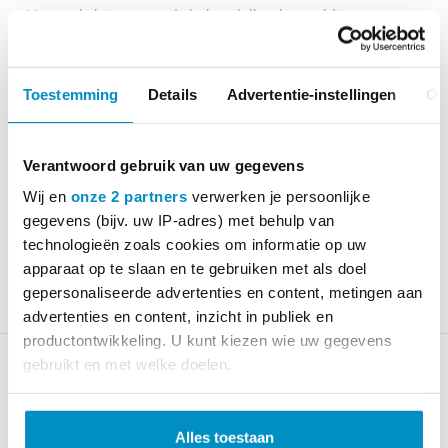
Voor enkele typen oude behandelbanken geldt een
vervangingsadvies |
Bekijk pdf
Toestemming
Details
Advertentie-instellingen
Ov
Staat het gezochte onderdeel er niet
bij?
Verantwoord gebruik van uw gegevens
Wij en
onze 2 partners
verwerken je persoonlijke
Neem contact met ons op voor advies of
vraag technische
gegevens (bijv. uw IP-adres) met behulp van
service aan
.
technologieën zoals cookies om informatie op uw
apparaat op te slaan en te gebruiken met als doel
gepersonaliseerde advertenties en content, metingen aan
advertenties en content, inzicht in publiek en
productontwikkeling. U kunt kiezen wie uw gegevens
gebruikt en met welke doelen.
Lees meer over hoe uw persoonlijke gegevens worden
Voor vrijblijvend advies en hulp
verwerkt en stel uw voorkeuren in het
detailgedeelte
in.
Alles toestaan