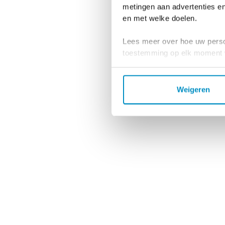
metingen aan advertenties en
en met welke doelen.
Lees meer over hoe uw perso
toestemming op elk moment wi
We gebruiken cookies om cont
websiteverkeer te analyseren
Weigeren
media, adverteren en analys
verstrekt of die ze hebben v