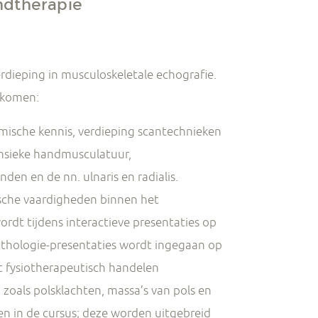
ndtherapie
erdieping in musculoskeletale echografie.
 komen:
mische kennis, verdieping scantechnieken
insieke handmusculatuur,
den en de nn. ulnaris en radialis.
ische vaardigheden binnen het
ordt tijdens interactieve presentaties op
thologie-presentaties wordt ingegaan op
t fysiotherapeutisch handelen
, zoals polsklachten, massa’s van pols en
n in de cursus; deze worden uitgebreid