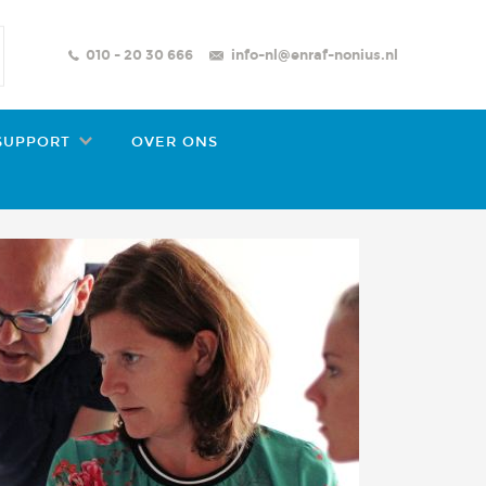
010 - 20 30 666
info-nl@enraf-nonius.nl
SUPPORT
OVER ONS