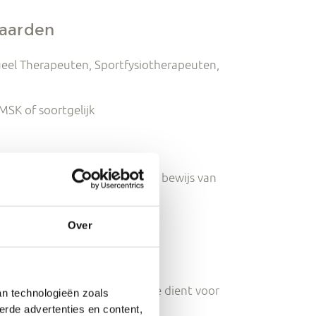
waarden
eel Therapeuten, Sportfysiotherapeuten,
SK of soortgelijk
i
 deelnemer een certificaat als bewijs van
Over
Keurmerk/KFIR, Kwaliteitshuis
 ontvangt u een factuur. Deze dient voor
an technologieën zoals
erde advertenties en content,