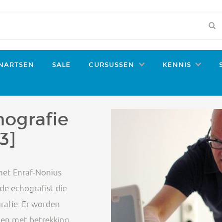
NARTSEN
SALE
CURSUSSEN
KENNIS
hografie
3]
het Enraf-Nonius
de echografist die
rafie. Er worden
den met betrekking