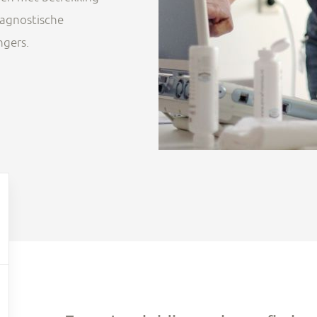
iagnostische
ngers.