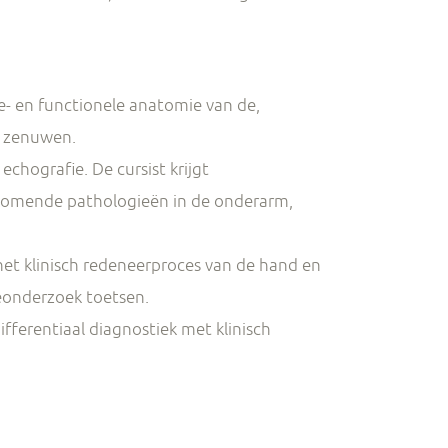
he- en functionele anatomie van de,
e zenuwen.
echografie. De cursist krijgt
rkomende pathologieën in de onderarm,
 het klinisch redeneerproces van de hand en
eonderzoek toetsen.
differentiaal diagnostiek met klinisch