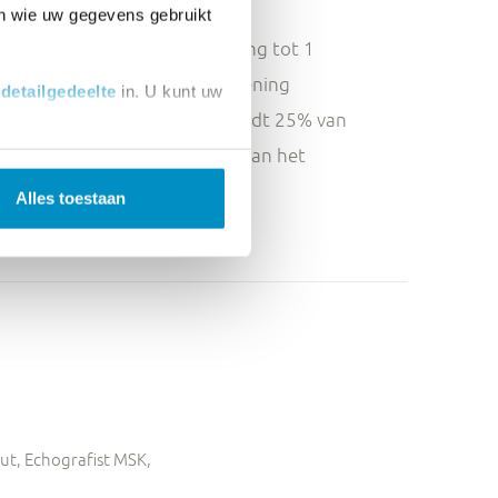
en wie uw gegevens gebruikt
alleen schriftelijk. Bij annulering tot 1
het totale cursusgeld in rekening
t
detailgedeelte
in. U kunt uw
n voor de eerste cursusdag wordt 25% van
j latere annulering wordt 50% van het
 media te bieden en om ons
ze partners voor social
Alles toestaan
nformatie die u aan ze heeft
t, Echografist MSK,