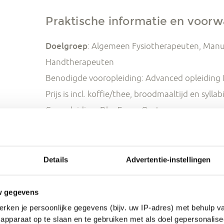
Praktische informatie en voor
Doelgroep
: Algemeen Fysiotherapeuten, Manu
Handtherapeuten
Benodigde vooropleiding: Advanced opleiding M
Prijs is incl. koffie/thee, broodmaaltijd en syllab
Cursusleiding: Dhr. E. van Oort
Certificaat: bij 100% aanwezigheid ontvangt de
deelname
Aantal deelnemers: minimaal 8, maximaal 15
Details
Advertentie-instellingen
Accreditatie: wordt aangevraagd bij KNGF/IRF, 
Fysiotherapie
w gegevens
Betaling
: 14 dagen voor aanvang van de cursus
rken je persoonlijke gegevens (bijv. uw IP-adres) met behulp v
apparaat op te slaan en te gebruiken met als doel gepersonalise
aanvang van de cursus te zijn voldaan.