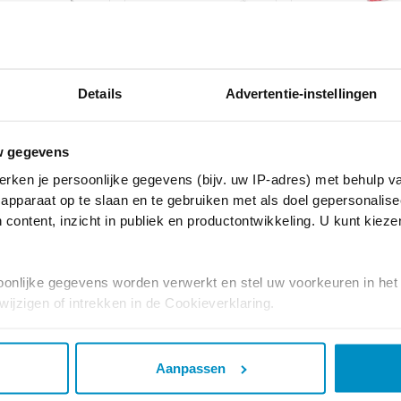
ote
Manumed
Hotpacks /
LabSigma
Optimaal 213
Coldpacks
Details
Advertentie-instellingen
te
Hydraulisch
30×38 cm, 
stuks
w gegevens
€ 39,00
incl.
rken je persoonlijke gegevens (bijv. uw IP-adres) met behulp v
apparaat op te slaan en te gebruiken met als doel gepersonalise
 content, inzicht in publiek en productontwikkeling. U kunt kiez
PRODUCTENOVERZICHT
onlijke gegevens worden verwerkt en stel uw voorkeuren in he
jzigen of intrekken in de Cookieverklaring.
ent en advertenties te personaliseren, om functies voor social
. Ook delen we informatie over uw gebruik van onze site met on
Aanpassen
e. Deze partners kunnen deze gegevens combineren met andere i