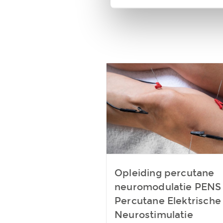
verstrekt of die ze hebben v
Opleiding percutane
neuromodulatie PENS
Percutane Elektrische
Neurostimulatie