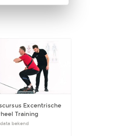
scursus Excentrische
heel Training
data bekend