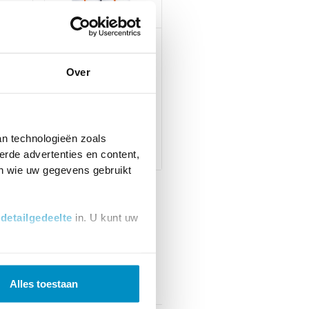
Papierrollen 60
cm x 150 m,
Over
2
geperforeerd,
doos van 5
stuks
 BTW
an technologieën zoals
€ 96,00
incl. BTW
erde advertenties en content,
en wie uw gegevens gebruikt
t
detailgedeelte
in. U kunt uw
 media te bieden en om ons
ze partners voor social
Alles toestaan
nformatie die u aan ze heeft