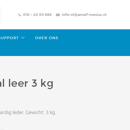
010 - 20 30 666
info-nl@enraf-nonius.nl
STELLEN
CONTACT ZOEKEN
SUPPORT
OVER ONS
l leer 3 kg
rdig leder. Gewicht: 3 kg.