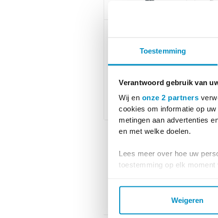
EN-Tree Pulley
Esa
Explosive,
My
Toestemming
MDD, met kap
eli
Verantwoord gebruik van u
Wij en
onze 2 partners
verwe
cookies om informatie op uw 
metingen aan advertenties en
en met welke doelen.
Lees meer over hoe uw perso
toestemming op elk moment wi
We gebruiken cookies om cont
websiteverkeer te analyseren
Weigeren
media, adverteren en analys