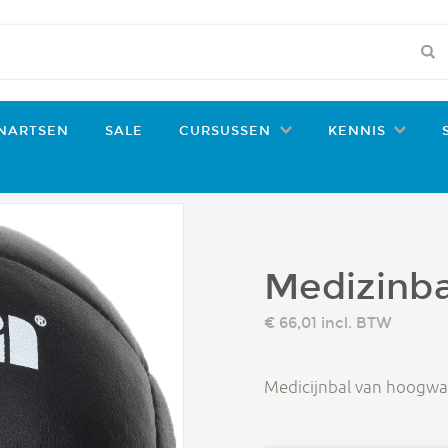
d contact op.
BE
NARTSEN
SALE
CURSUSSEN
KENNIS
Medizinba
€ 66,01
incl. BTW
Medicijnbal van hoogwaa