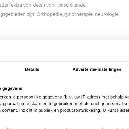
den extra voordelen voor verschillende
gsgebieden zijn: Orthopedie, fysiotherapie, neurologie,
Details
Advertentie-instellingen
G
w gegevens
rken je persoonlijke gegevens (bijv. uw IP-adres) met behulp v
apparaat op te slaan en te gebruiken met als doel gepersonalise
 content, inzicht in publiek en productontwikkeling. U kunt kiez