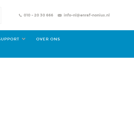
010 - 20 30 666
info-nl@enraf-nonius.nl
SUPPORT
OVER ONS