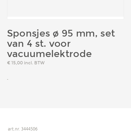
Sponsjes ø 95 mm, set
van 4 st. voor
vacuumelektrode
€ 15,00
incl. BTW
-
art.nr. 3444506