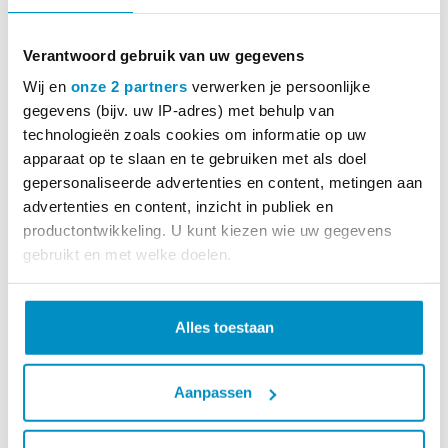
Verantwoord gebruik van uw gegevens
Wij en
onze 2 partners
verwerken je persoonlijke
gegevens (bijv. uw IP-adres) met behulp van
technologieën zoals cookies om informatie op uw
apparaat op te slaan en te gebruiken met als doel
gepersonaliseerde advertenties en content, metingen aan
advertenties en content, inzicht in publiek en
productontwikkeling. U kunt kiezen wie uw gegevens
gebruikt en met welke doelen.
MEER INFO
Lees meer over hoe uw persoonlijke gegevens worden
verwerkt en stel uw voorkeuren in het
detailgedeelte
in.
Alles toestaan
Fixatiegordel 350x5cm veiligheidssluiting
U kunt uw toestemming op elk moment wijzigen of
intrekken in de Cookieverklaring.
€ 66,01
incl. BTW
Aanpassen
We gebruiken cookies om content en advertenties te
personaliseren, om functies voor social media te bieden