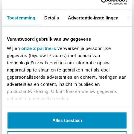
PiëzoWave2 PLUS 60
Toestemming
Details
Advertentie-instellingen
Ov
Verantwoord gebruik van uw gegevens
Wij en
onze 2 partners
verwerken je persoonlijke
gegevens (bijv. uw IP-adres) met behulp van
technologieën zoals cookies om informatie op uw
apparaat op te slaan en te gebruiken met als doel
gepersonaliseerde advertenties en content, metingen aan
advertenties en content, inzicht in publiek en
productontwikkeling. U kunt kiezen wie uw gegevens
gebruikt en met welke doelen.
Lees meer over hoe uw persoonlijke gegevens worden
verwerkt en stel uw voorkeuren in het
detailgedeelte
in.
Alles toestaan
U kunt uw toestemming op elk moment wijzigen of