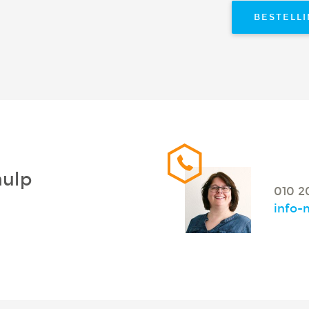
BESTELL
hulp
010 2
info-