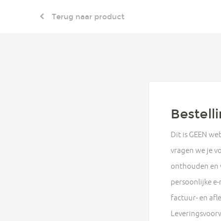
Terug naar product
Bestell
Dit is GEEN we
vragen we je vo
onthouden en w
persoonlijke e-
factuur- en af
Leveringsvoorw