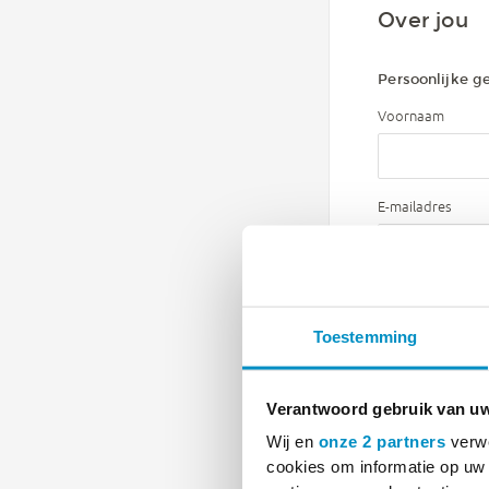
Over jou
Persoonlijke g
Voornaam
E-mailadres
Telefoonnummer
Toestemming
Afleveradres
Verantwoord gebruik van u
Wij en
onze 2 partners
verwe
Praktijknaam
cookies om informatie op uw 