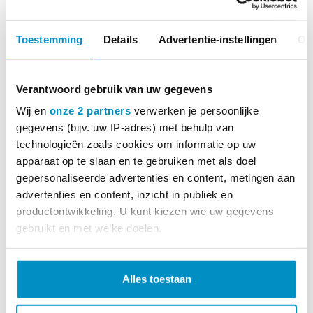
Toestemming
Details
Advertentie-instellingen
Ov
Verantwoord gebruik van uw gegevens
Wij en
onze 2 partners
verwerken je persoonlijke
gegevens (bijv. uw IP-adres) met behulp van
technologieën zoals cookies om informatie op uw
apparaat op te slaan en te gebruiken met als doel
gepersonaliseerde advertenties en content, metingen aan
advertenties en content, inzicht in publiek en
productontwikkeling. U kunt kiezen wie uw gegevens
gebruikt en met welke doelen.
Lees meer over hoe uw persoonlijke gegevens worden
MEER INFO
verwerkt en stel uw voorkeuren in het
detailgedeelte
in.
Alles toestaan
U kunt uw toestemming op elk moment wijzigen of
Oefenmanchet 5 kg
intrekken in de Cookieverklaring.