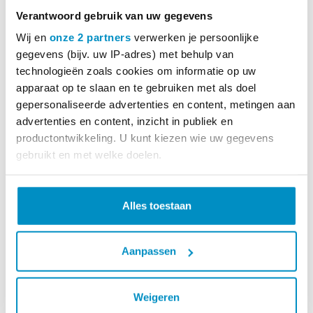
Verantwoord gebruik van uw gegevens
Wij en
onze 2 partners
verwerken je persoonlijke
gegevens (bijv. uw IP-adres) met behulp van
technologieën zoals cookies om informatie op uw
apparaat op te slaan en te gebruiken met als doel
gepersonaliseerde advertenties en content, metingen aan
advertenties en content, inzicht in publiek en
productontwikkeling. U kunt kiezen wie uw gegevens
MEER INFO
gebruikt en met welke doelen.
Enno-lin massage-olie, flacon 500 ml, doos
Lees meer over hoe uw persoonlijke gegevens worden
van 12 stuks
verwerkt en stel uw voorkeuren in het
detailgedeelte
in.
Alles toestaan
€ 99,00
incl. BTW
U kunt uw toestemming op elk moment wijzigen of
intrekken in de Cookieverklaring.
Aanpassen
PRODUCTENOVERZICHT
We gebruiken cookies om content en advertenties te
personaliseren, om functies voor social media te bieden
Weigeren
en om ons websiteverkeer te analyseren. Ook delen we