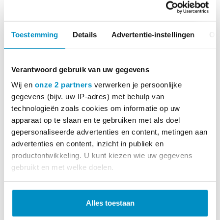
Toestemming
Details
Advertentie-instellingen
Ov
Verantwoord gebruik van uw gegevens
Wij en
onze 2 partners
verwerken je persoonlijke
gegevens (bijv. uw IP-adres) met behulp van
technologieën zoals cookies om informatie op uw
apparaat op te slaan en te gebruiken met als doel
gepersonaliseerde advertenties en content, metingen aan
advertenties en content, inzicht in publiek en
productontwikkeling. U kunt kiezen wie uw gegevens
gebruikt en met welke doelen.
Lees meer over hoe uw persoonlijke gegevens worden
MEER INFO
verwerkt en stel uw voorkeuren in het
detailgedeelte
in.
Alles toestaan
U kunt uw toestemming op elk moment wijzigen of