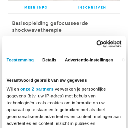
MEER INFO
INSCHRIJVEN
Basisopleiding gefocusseerde
shockwavetherapie
1 dag - 18 september 2026
Toestemming
Details
Advertentie-instellingen
Ov
Verantwoord gebruik van uw gegevens
Wij en
onze 2 partners
verwerken je persoonlijke
gegevens (bijv. uw IP-adres) met behulp van
technologieën zoals cookies om informatie op uw
apparaat op te slaan en te gebruiken met als doel
MEER INFO
INSCHRIJVEN
gepersonaliseerde advertenties en content, metingen aan
advertenties en content, inzicht in publiek en