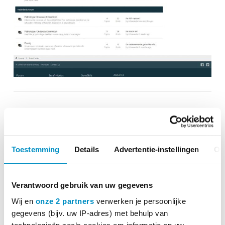
OVERZICHT
VOLGENDE
Toestemming
Details
Advertentie-instellingen
Ov
Verantwoord gebruik van uw gegevens
Voor vrijblijvend advies en hulp
Wij en
onze 2 partners
verwerken je persoonlijke
gegevens (bijv. uw IP-adres) met behulp van
Neem contact met ons op
technologieën zoals cookies om informatie op uw