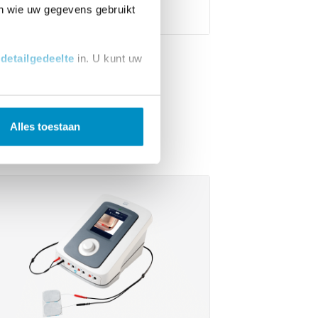
ieke ‘constante koppelmodus’.
en wie uw gegevens gebruikt
t
detailgedeelte
in. U kunt uw
 media te bieden en om ons
ze partners voor social
Alles toestaan
nformatie die u aan ze heeft