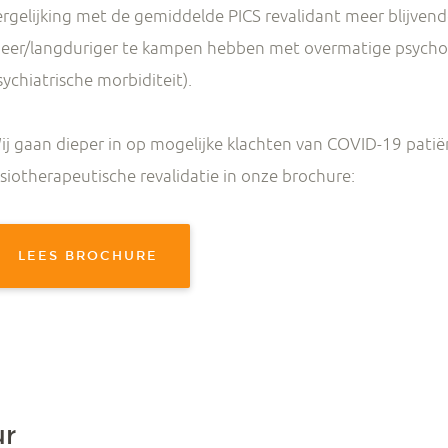
ergelijking met de gemiddelde PICS revalidant meer blijve
eer/langduriger te kampen hebben met overmatige psychoso
sychiatrische morbiditeit).
ij gaan dieper in op mogelijke klachten van COVID-19 pati
ysiotherapeutische revalidatie in onze brochure:
LEES BROCHURE
ur