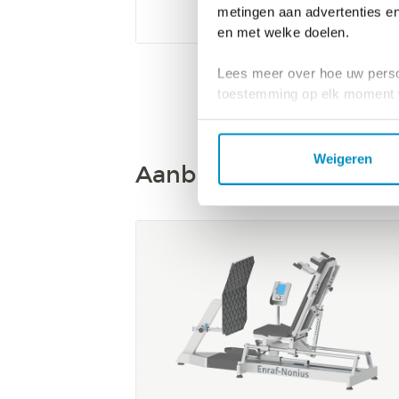
metingen aan advertenties en
en met welke doelen.
Lees meer over hoe uw perso
toestemming op elk moment wi
We gebruiken cookies om cont
websiteverkeer te analyseren
Weigeren
Aanbevolen apparatu
media, adverteren en analys
verstrekt of die ze hebben v