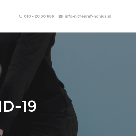
010 - 20 30 666
info-nl@enraf-nonius.nl
ID-19