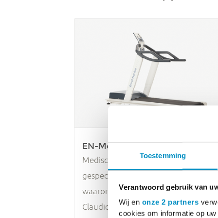
EN-Motion
Toestemming
Medische loopband met 5
gespecialiseerde inspanningstesten,
Verantwoord gebruik van u
waaronder 6-minuten wandeltest en
Wij en
onze 2 partners
verwe
Claudicatiotest.
cookies om informatie op uw 