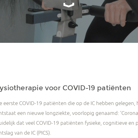
ysiotherapie voor COVID-19 patiënten
e eerste COVID-19 patiënten die op de IC hebben gelegen, h
ntstaat een nieuwe longziekte, voorlopig genaamd: ‘Corona
uidelijk dat veel COVID-19 patiënten fysieke, cognitieve e
ntslag van de IC (PICS).