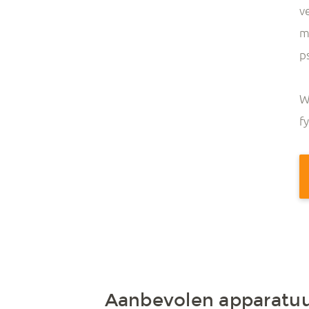
v
m
p
W
f
Aanbevolen apparatu