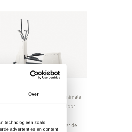
-Cardio Crosswalker
Over
dische crosstrainer met als minimale
erstand slechts 20 Watt. Hierdoor
termate geschikt voor
an technologieën zoals
rt-/longpatiënten. Beschikt over de
erde advertenties en content,