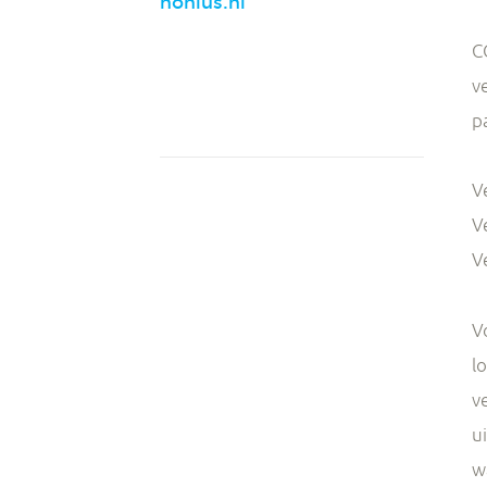
nonius.nl
C
v
p
V
V
V
V
l
v
u
w