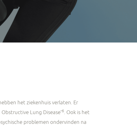
ebben het ziekenhuis verlaten. Er
6
 Obstructive Lung Disease’
. Ook is het
n psychische problemen ondervinden na