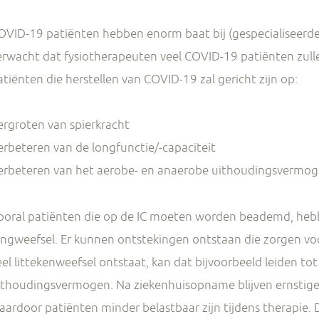
OVID-19 patiënten hebben enorm baat bij (gespecialiseerde)
erwacht dat fysiotherapeuten veel COVID-19 patiënten zul
atiënten die herstellen van COVID-19 zal gericht zijn op:
ergroten van spierkracht
erbeteren van de longfunctie/-capaciteit
erbeteren van het aerobe- en anaerobe uithoudingsvermo
ooral patiënten die op de IC moeten worden beademd, hebbe
ongweefsel. Er kunnen ontstekingen ontstaan die zorgen voor
eel littekenweefsel ontstaat, kan dat bijvoorbeeld leiden to
ithoudingsvermogen. Na ziekenhuisopname blijven ernstige
aardoor patiënten minder belastbaar zijn tijdens therapie. 