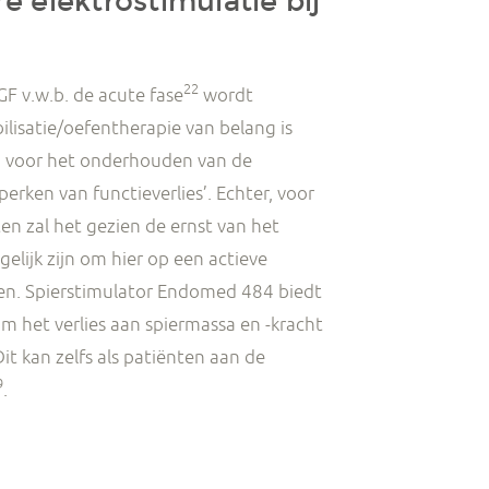
 elektrostimulatie bij
22
GF v.w.b. de acute fase
wordt
lisatie/oefentherapie van belang is
 voor het onderhouden van de
erken van functieverlies’. Echter, voor
n zal het gezien de ernst van het
gelijk zijn om hier op een actieve
ven. Spierstimulator Endomed 484 biedt
m het verlies aan spiermassa en -kracht
it kan zelfs als patiënten aan de
9
.