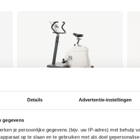
EN-Cardio Bike Reha
EN
Details
Advertentie-instellingen
Medische fietsergometer, geschikt om
Me
het uithoudingsvermogen te
we
w gegevens
meten/verbeteren. Beschikt o.a. over
ui
rken je persoonlijke gegevens (bijv. uw IP-adres) met behulp v
Steep Ramp test, Ästrand test en de
ha
apparaat op te slaan en te gebruiken met als doel gepersonalise