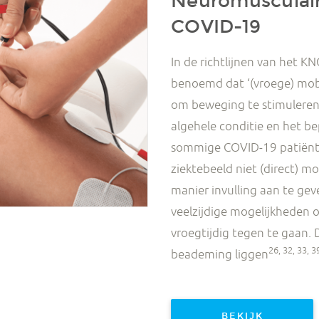
Neuromusculaire
COVID-19
In de richtlijnen van het KN
benoemd dat ‘(vroege) mobi
om beweging te stimuleren
algehele conditie en het bep
sommige COVID-19 patiënte
ziektebeeld niet (direct) mo
manier invulling aan te ge
veelzijdige mogelijkheden o
vroegtijdig tegen te gaan. D
26, 32, 33, 3
beademing liggen
BEKIJK