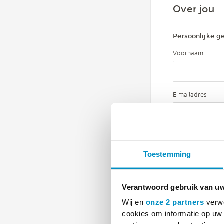
Over jou
Persoonlijke g
Voornaam
E-mailadres
Telefoonnummer
Toestemming
Afleveradres
Verantwoord gebruik van u
Wij en
onze 2 partners
verwe
Praktijknaam
cookies om informatie op uw 