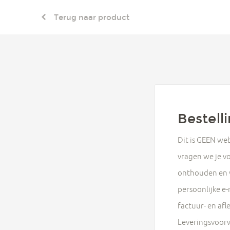
Terug naar product
Bestell
Dit is GEEN we
vragen we je vo
onthouden en w
persoonlijke e-
factuur- en af
Leveringsvoorw