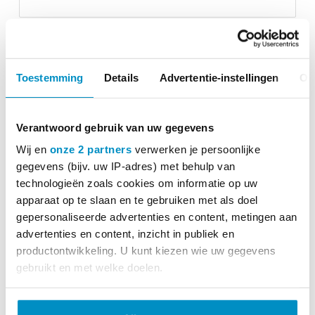
Plaats
Toestemming
Details
Advertentie-instellingen
Ov
Vragen/extra informatie (optioneel)
Verantwoord gebruik van uw gegevens
Wij en
onze 2 partners
verwerken je persoonlijke
Afwijkend factuuradres
gegevens (bijv. uw IP-adres) met behulp van
technologieën zoals cookies om informatie op uw
apparaat op te slaan en te gebruiken met als doel
BESTELLING PLAATSEN
gepersonaliseerde advertenties en content, metingen aan
advertenties en content, inzicht in publiek en
productontwikkeling. U kunt kiezen wie uw gegevens
gebruikt en met welke doelen.
Lees meer over hoe uw persoonlijke gegevens worden