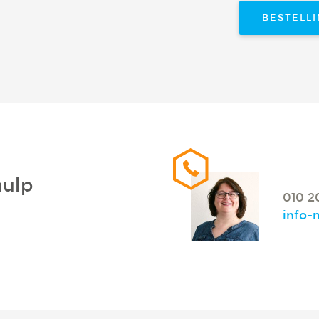
BESTELL
hulp
010 2
info-