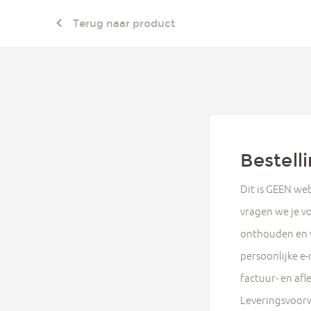
Terug naar product
Bestell
Dit is GEEN we
vragen we je vo
onthouden en w
persoonlijke e-
factuur- en af
Leveringsvoorw