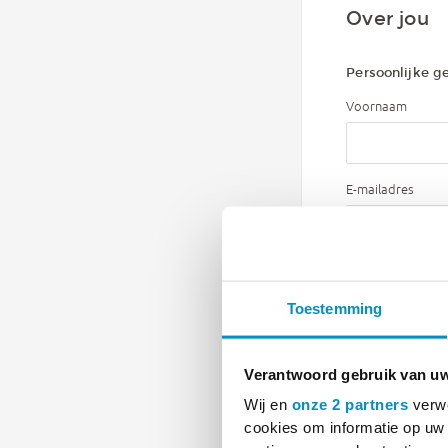
Over jou
Persoonlijke g
Voornaam
E-mailadres
Telefoonnummer
Toestemming
Afleveradres
Verantwoord gebruik van u
Wij en
onze 2 partners
verwe
Praktijknaam
cookies om informatie op uw 